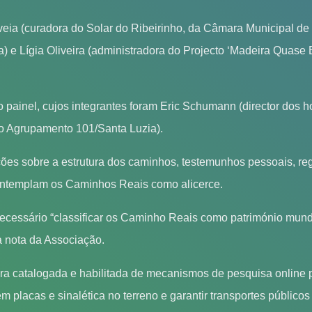
uveia (curadora do Solar do Ribeirinho, da Câmara Municipal d
 e Lígia Oliveira (administradora do Projecto ‘Madeira Quase
ainel, cujos integrantes foram Eric Schumann (director dos ho
do Agrupamento 101/Santa Luzia).
es sobre a estrutura dos caminhos, testemunhos pessoais, regi
contemplam os Caminhos Reais como alicerce.
ecessário “classificar os Caminho Reais como património mundia
a nota da Associação.
eira catalogada e habilitada de mecanismos de pesquisa online pa
m placas e sinalética no terreno e garantir transportes públicos