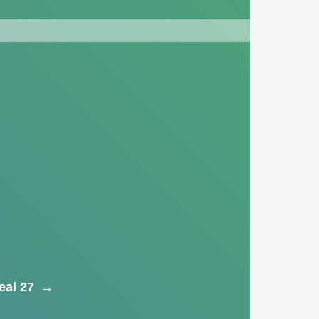
eal 27
→