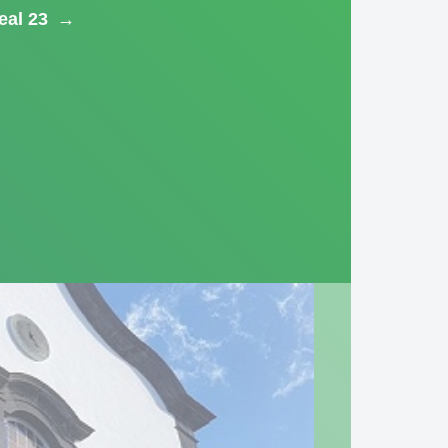
eal 23
→