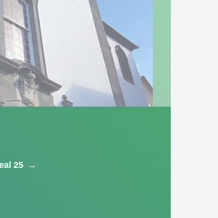
eal 25
→