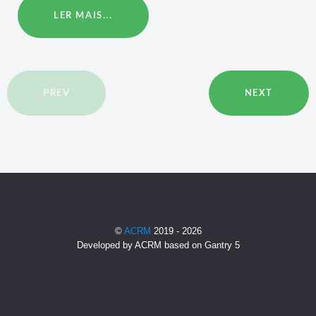
LER MAIS...
PREV
NEXT
©
ACRM
2019 - 2026
Developed by ACRM based on Gantry 5