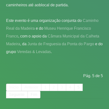
caminheiros até aoblocal de partida.
Este evento é uma organização conjunta do
Caminho
Real da Madeira
e do
Museu Henrique Francisco
Franco
, com o apoio da
Câmara Municipal da Calheta
Madeira
, da
Junta de Freguesia da Ponta do Pargo
e do
grupo
Veredas & Levadas
.
Pág. 5 de 5
Início
Anterior
1
2
3
4
5
Seguinte
Fim