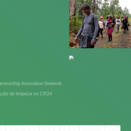
reneurship Innovation Network
ação de limpeza no CR24
io
Anterior
1
2
3
4
5
Seguinte
Fim