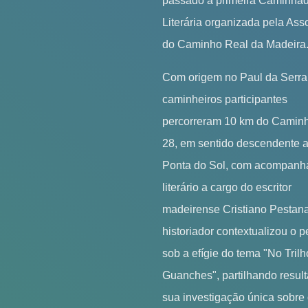
passado a primeira Caminha
Literária organizada pela As
do Caminho Real da Madeira
Com origem no Paul da Serra
caminheiros participantes
percorreram 10 km do Camin
28, em sentido descendente a
Ponta do Sol, com acompan
literário a cargo do escritor
madeirense Cristiano Pestana
historiador contextualizou o p
sob a efígie do tema "No Tril
Guanches", partilhando resul
sua investigação única sobre