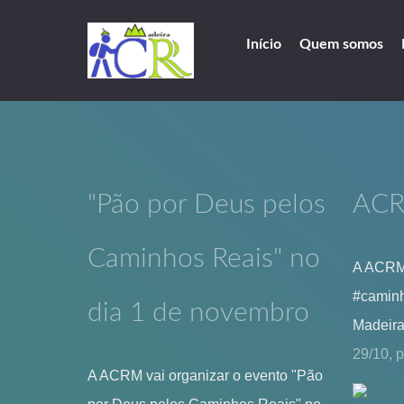
Início
Quem somos
"Pão por Deus pelos
ACR
Caminhos Reais" no
A ACRM 
#caminh
dia 1 de novembro
Madeir
29/10, 
A ACRM vai organizar o evento "Pão