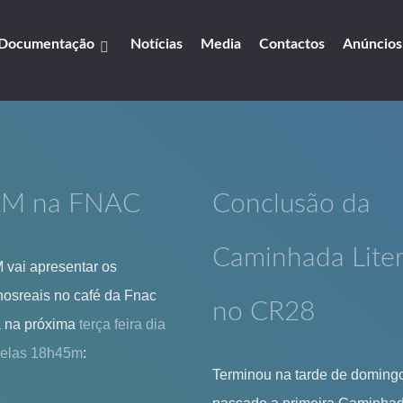
Documentação
Notícias
Media
Contactos
Anúncios
M na FNAC
Conclusão da
Caminhada Liter
vai apresentar os
osreais
no café da
Fnac
no CR28
a
na próxima
terça feira dia
pelas 18h45m
:
Terminou na tarde de doming