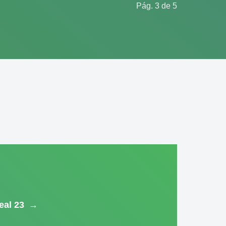
Pág. 3 de 5
eal 23
→