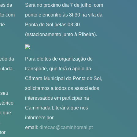
tes da
Será no próximo dia 7 de julho, com
ção com
ponto e encontro às 8h30 na vila da
 de
Ponta do Sol pelas 08:30
(estacionamento junto à Ribeira).
redo da
Para efeitos de organização de
tulada
transporte, que terá o apoio da
Câmara Municipal da Ponta do Sol,
solicitamos a todos os associados
 seu
interessados em participar na
stórico
Caminhada Literária que nos
a que
informem por
s
email:
direcao@caminhoreal.pt
tor