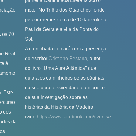
da
primeira Caminhada Literária sob o
sociação
mote "No Trilho dos Guanches" onde
.
percorreremos cerca de 10 km entre o
Paul da Serra e a vila da Ponta do
, os 70
Sol.
A caminhada contará com a presença
ho Real
do escritor
Cristiano Pestana
, autor
té à
do livro "Uma Aura Atlântica" que
hamento
guiará os caminheiros pelas páginas
da sua obra, desvendando um pouco
. Este
da sua investigação sobre as
ercurso
histórias da História da Madeira
ho dos
(vide
https://www.facebook.com/events/868618590
tados da
 os