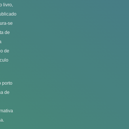
 livro,
ublicado
ura-se
ta de
a
go de
éculo
 porto
ha de
rnativa
a.