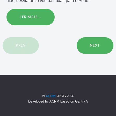
dias, desviaram o voo da Luxair para o Porto...
LER MAIS...
PREV
NEXT
©
ACRM
2019 - 2026
Developed by ACRM based on Gantry 5