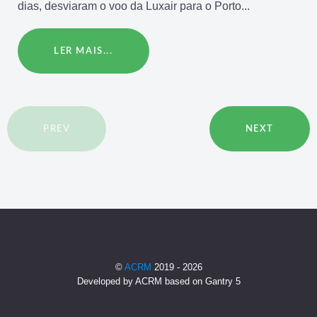
dias, desviaram o voo da Luxair para o Porto...
LER MAIS...
PREV
NEXT
©
ACRM
2019 - 2026
Developed by ACRM based on Gantry 5